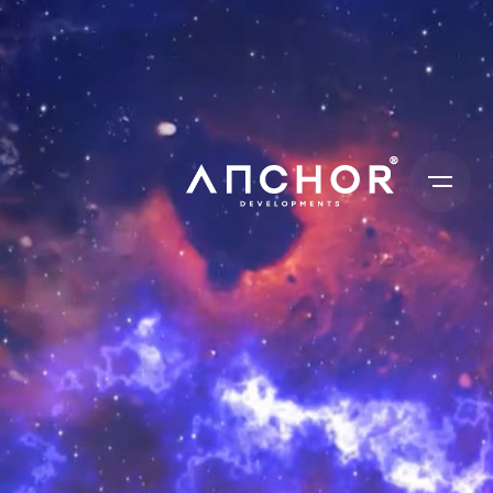
Ski
t
conten