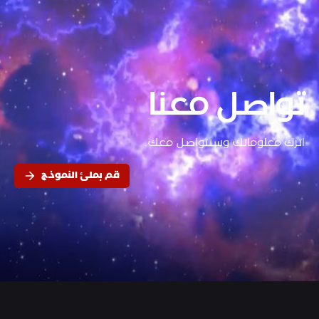
تواصل معنا
اترك معلوماتك وسنتواصل معك.
قم بملئ النموذج